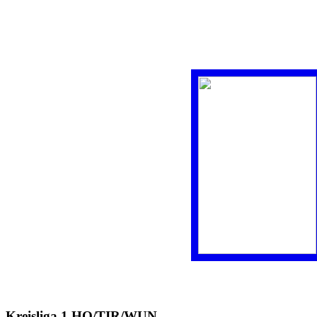
Eigentor Kasendorf
Kreisliga 1 HO/TIR/WUN