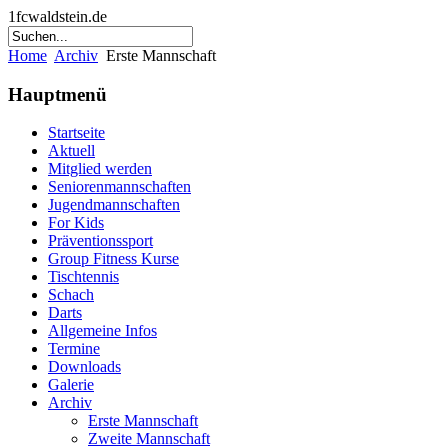
1fcwaldstein.de
Home
Archiv
Erste Mannschaft
Hauptmenü
Startseite
Aktuell
Mitglied werden
Seniorenmannschaften
Jugendmannschaften
For Kids
Präventionssport
Group Fitness Kurse
Tischtennis
Schach
Darts
Allgemeine Infos
Termine
Downloads
Galerie
Archiv
Erste Mannschaft
Zweite Mannschaft