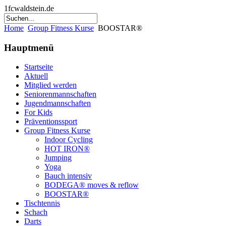
1fcwaldstein.de
Home
Group Fitness Kurse
BOOSTAR®
Hauptmenü
Startseite
Aktuell
Mitglied werden
Seniorenmannschaften
Jugendmannschaften
For Kids
Präventionssport
Group Fitness Kurse
Indoor Cycling
HOT IRON®
Jumping
Yoga
Bauch intensiv
BODEGA® moves & reflow
BOOSTAR®
Tischtennis
Schach
Darts