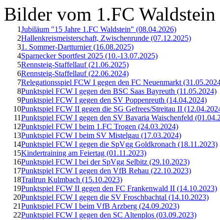
Bilder vom 1.FC Waldstein
1
Jubiläum "15 Jahre 1.FC Waldstein" (08.04.2026)
2
Hallenkreismeisterschaft, Zwischenrunde (07.12.2025)
3
1. Sommer-Dartturnier (16.08.2025)
4
Sparnecker Sportfest 2025 (10.-13.07.2025)
5
Rennsteig-Staffellauf (21.06.2025)
6
Rennsteig-Staffellauf (22.06.2024)
7
Relegationsspiel FCW I gegen den FC Neuenmarkt (31.05.202
8
Punktspiel FCW I gegen den BSC Saas Bayreuth (11.05.2024)
9
Punktspiel FCW I gegen den SV Poppenreuth (14.04.2024)
10
Punktspiel FCW II gegen die SG Gefrees/Streitau II (12.04.202
11
Punktspiel FCW I gegen den SV Bavaria Waischenfeld (01.04.
12
Punktspiel FCW I beim 1.FC Trogen (24.03.2024)
13
Punktspiel FCW I beim SV Mistelgau (17.03.2024)
14
Punktspiel FCW I gegen die SpVgg Goldkronach (18.11.2023)
15
Kindertraining am Feiertag (01.11.2023)
16
Punktspiel FCW I bei der SpVgg Selbitz (29.10.2023)
17
Punktspiel FCW I gegen den VfB Rehau (22.10.2023)
18
Trailrun Kulmbach (15.10.2023)
19
Punktspiel FCW II gegen den FC Frankenwald II (14.10.2023)
20
Punktspiel FCW I gegen die SV Froschbachtal (14.10.2023)
21
Punktspiel FCW I beim VfB Arzberg (24.09.2023)
22
Punktspiel FCW I gegen den SC Altenplos (03.09.2023)