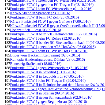
172
Punktspiel FCW I gegen den FC Wiesla Hof (05.11.2016)
173
Punktspiel FCW I gegen den FC Trogen II (03.10.2016)
174
Punktspiel FCW I beim FC Wüstenselbitz (01.10.2016)
175
Kerwa-Abend in Sparneck (23.09.2016)
176
Punktspiel FCW II beim FC Zell (23.09.2016)
177
Kärwa-Punktspiel FCW I gegen Gefrees (17.09.2016)
178
Kärwa-Punktspiel FCW II gegen Ort/Oberweißenbach II (17.09
179
Hochzeit Seb + Jessi (03.09.2016)
180
Punktspiel FCW II beim VfB Helmbrechts II (27.08.2016)
181
Punktspiel FCW I beim FC Rehau (12.08.2016)
182
Punktspiel FCW II bei der SG Streitau/Stammbach II (07.08.20
183
Punktspiel FCW I gegen den ATS Hof/West (06.08.2016)
184
Punktspiel FCW I beim FC Wiesla Hof (31.07.2016)
185
Bilder vom Hackschnitzeltraining (02.07.2015)
186
Runtopia Hindernisparcours, Döhlau (23.06.2016)
187
Rennsteig-Staffellauf (18.06.2016)
188
Punktspiel FCW I gegen Wüstenselbitz (21.05.2016)
189
Punktspiel FCW II in Sauerhof (13.05.2016)
190
Punktspiel FCW II in Leupoldsgrün (07.05.2016)
191
Punktspiel FCW I beim FC Trogen II (29.04.2016)
192
Punktspiel FCW II in Helmbrechts auf dem Hartplatz (24.04.20
193
Punktspiel FCW I gegen Hof/West und Verabschiedung Obi (17
194
Punktspiel FCW II in Streitau (09.04.2016)
195
Punktspiel FCW II gegen Schwarzenbach (02.04.2016)
196
Punktspiel FCW I gegen Regnitzlosau (02.04.2016)