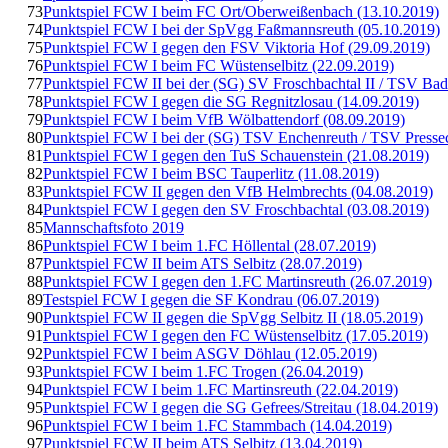
73
Punktspiel FCW I beim FC Ort/Oberweißenbach (13.10.2019)
74
Punktspiel FCW I bei der SpVgg Faßmannsreuth (05.10.2019)
75
Punktspiel FCW I gegen den FSV Viktoria Hof (29.09.2019)
76
Punktspiel FCW I beim FC Wüstenselbitz (22.09.2019)
77
Punktspiel FCW II bei der (SG) SV Froschbachtal II / TSV Bad
78
Punktspiel FCW I gegen die SG Regnitzlosau (14.09.2019)
79
Punktspiel FCW I beim VfB Wölbattendorf (08.09.2019)
80
Punktspiel FCW I bei der (SG) TSV Enchenreuth / TSV Presse
81
Punktspiel FCW I gegen den TuS Schauenstein (21.08.2019)
82
Punktspiel FCW I beim BSC Tauperlitz (11.08.2019)
83
Punktspiel FCW II gegen den VfB Helmbrechts (04.08.2019)
84
Punktspiel FCW I gegen den SV Froschbachtal (03.08.2019)
85
Mannschaftsfoto 2019
86
Punktspiel FCW I beim 1.FC Höllental (28.07.2019)
87
Punktspiel FCW II beim ATS Selbitz (28.07.2019)
88
Punktspiel FCW I gegen den 1.FC Martinsreuth (26.07.2019)
89
Testspiel FCW I gegen die SF Kondrau (06.07.2019)
90
Punktspiel FCW II gegen die SpVgg Selbitz II (18.05.2019)
91
Punktspiel FCW I gegen den FC Wüstenselbitz (17.05.2019)
92
Punktspiel FCW I beim ASGV Döhlau (12.05.2019)
93
Punktspiel FCW I beim 1.FC Trogen (26.04.2019)
94
Punktspiel FCW I beim 1.FC Martinsreuth (22.04.2019)
95
Punktspiel FCW I gegen die SG Gefrees/Streitau (18.04.2019)
96
Punktspiel FCW I beim 1.FC Stammbach (14.04.2019)
97
Punktspiel FCW II beim ATS Selbitz (13.04.2019)