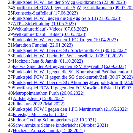
23
Punktspiel FCW I bei der SpVgg Goldkronach (23.08.2023)
24
Sportfestspiel FCW I gegen die SpVgg Goldkronach (09.07.20
25
Rennsteig-Staffellauf (17.06.2023)
26
Punktspiel FCW I gegen die SpVgg Selb 13 (21.05.2023)
27
ATP - Zirkeltraining (19.05.2023)
28
Weltkulturerblauf - Videos (07.05.2023)
29
Weltkulturerblauf - Bilder (07.05.2023)
30
Punktspiel FCW I gegen den 1.FC Trogen (10.04.2023)
31
Marathon Funchal (22.01.2023)
32
Punktspiel FCW II bei der SG Stockenroth/Zell (30.10.2022)
33
Punktspiel FCW II beim FC Wüstenselbitz II (09.10.2022)
34
Hochzeit Jana & Jannik (01.10.2022)
35
Kerwa-Spiel der AH gegen den FSV Bayreuth (16.09.2022)
36
Punktspiel FCW II gegen die SG Konradsreuth/Wölbattendorf I
37
Punktspiel FCW II gegen die SG Stockenroth/Zell (30.07.2022)
38
Punktspiel FCW II bei der SG Ahornberg/Leupoldsgrün II (24.
39
Sportfestspiel FCW II gegen den FC Vorwärts Röslau II (09.07
40
Metropolmarathon Fürth (26.06.2022)
41
Aufstiegsfeier (15.06.2022)
42
Inlinekurs 2022 (Mai 2022)
43
Punktspiel FCW I gegen den 1.FC Martinsreuth (21.05.2022)
44
Kreisliga-Meisterschaft 2022
45
Indoor Cycling Schnupperkurs (22.10.2021)
46
Schwimmkurs Schnee kinderleicht (Oktober 2021)
47
Hochzeit Anna & Jannik (15.08.2021)