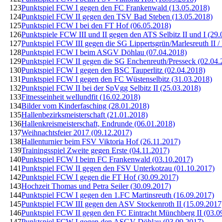
123
Punktspiel FCW I gegen den FC Frankenwald (13.05.2018)
124
Punktspiel FCW II gegen den TSV Bad Steben (13.05.2018)
125
Punktspiel FCW I bei den FT Hof (06.05.2018)
126
Punktspiele FCW III und II gegen den ATS Selbitz II und I (29
127
Punktspiel FCW III gegen die SG Lippertsgrün/Marlesreuth II /
128
Punktspiel FCW I beim ASGV Döhlau (07.04.2018)
129
Punktspiel FCW II gegen die SG Enchenreuth/Presseck (02.04.
130
Punktspiel FCW I gegen den BSC Tauperlitz (02.04.2018)
131
Punktspiel FCW I gegen den FC Wüstenselbitz (31.03.2018)
132
Punktspiel FCW II bei der SpVgg Selbitz II (25.03.2018)
133
Fitnesseinheit wellundfit (16.02.2018)
134
Bilder vom Kinderfasching (28.01.2018)
135
Hallenbezirksmeisterschaft (21.01.2018)
136
Hallenkreismeisterschaft, Endrunde (06.01.2018)
137
Weihnachtsfeier 2017 (09.12.2017)
138
Hallenturnier beim FSV Viktoria Hof (26.11.2017)
139
Trainingsspiel Zweite gegen Erste (04.11.2017)
140
Punktspiel FCW I beim FC Frankenwald (03.10.2017)
141
Punktspiel FCW II gegen den FSV Unterkotzau (01.10.2017)
142
Punktspiel FCW I gegen die FT Hof (30.09.2017)
143
Hochzeit Thomas und Petra Seiler (30.09.2017)
144
Punktspiel FCW I gegen den 1.FC Martinsreuth (16.09.2017)
145
Punktspiel FCW III gegen den ASV Stockenroth II (15.09.2017
146
Punktspiel FCW II gegen den FC Eintracht Münchberg II (03.0
147
Punktspiel FCW I gegen den ASGV Döhlau (03.09.2017)