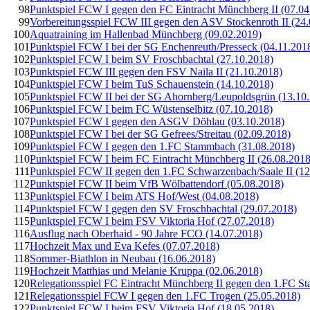
98
Punktspiel FCW I gegen den FC Eintracht Münchberg II (07.04
99
Vorbereitungsspiel FCW III gegen den ASV Stockenroth II (24
100
Aquatraining im Hallenbad Münchberg (09.02.2019)
101
Punktspiel FCW I bei der SG Enchenreuth/Presseck (04.11.201
102
Punktspiel FCW I beim SV Froschbachtal (27.10.2018)
103
Punktspiel FCW III gegen den FSV Naila II (21.10.2018)
104
Punktspiel FCW I beim TuS Schauenstein (14.10.2018)
105
Punktspiel FCW II bei der SG Ahornberg/Leupoldsgrün (13.10
106
Punktspiel FCW I beim FC Wüstenselbitz (07.10.2018)
107
Punktspiel FCW I gegen den ASGV Döhlau (03.10.2018)
108
Punktspiel FCW I bei der SG Gefrees/Streitau (02.09.2018)
109
Punktspiel FCW I gegen den 1.FC Stammbach (31.08.2018)
110
Punktspiel FCW I beim FC Eintracht Münchberg II (26.08.2018
111
Punktspiel FCW II gegen den 1.FC Schwarzenbach/Saale II (12
112
Punktspiel FCW II beim VfB Wölbattendorf (05.08.2018)
113
Punktspiel FCW I beim ATS Hof/West (04.08.2018)
114
Punktspiel FCW I gegen den SV Froschbachtal (29.07.2018)
115
Punktspiel FCW I beim FSV Viktoria Hof (27.07.2018)
116
Ausflug nach Oberhaid - 90 Jahre FCO (14.07.2018)
117
Hochzeit Max und Eva Kefes (07.07.2018)
118
Sommer-Biathlon in Neubau (16.06.2018)
119
Hochzeit Matthias und Melanie Kruppa (02.06.2018)
120
Relegationsspiel FC Eintracht Münchberg II gegen den 1.FC S
121
Relegationsspiel FCW I gegen den 1.FC Trogen (25.05.2018)
122
Punktspiel FCW I beim FSV Viktoria Hof (18.05.2018)