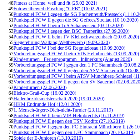
48
Fitness at Home, well und fit (25.02.2021)
49
Fotowettbewerb Fasching "GFB" (16.02.2021)
50
Punktspiel FCW I gegen die SG Enchenreuth/Presseck (11.10.2
51
Punktspiel FCW II gegen die SG Gefrees/Streitau (10.10.2020)
52
Punktspiel FCW I beim TuS Schauenstein (03.10.2020)
53
Punktspiel FCW I gegen den BSC Tauperlitz (27.09.2020)
54
Punktspiel FCW II beim TV Kleinschwarzenbach (20.09.2020)
55
Siegerehrung Walking-Wettbewerb (19.09.2020)
56
Punktspiel FCW I bei der SG Regnitzlosau (19.09.2020)
57
Vorbereitungsspiel FCW I beim VfB Helmbrechts (13.09.2020)
58
Kinderturnen - Ferienprogramm - Inlinerkurs (August 2020)
59
Vorbereitungsspiel FCW I gegen den 1.FC Stammbach (20.08.
60
Vorbereitungsspiel FCW II gegen den ASV Stockenroth (16.08
61
Vorbereitungsspiel FCW I beim ATSV Münchberg-Schlegel (11
62
Vorbereitungsspiel FCW II gegen den SV Sauerhof (02.08.2020
63
Kinderturnen (22.06.2020)
64
Elektro-Graß-Cup (16.02.2020)
65
Hallenbezirksmeisterschaft 2020 (19.01.2020)
66
HKM-Endrunde Hof (12.01.2020)
67
1. Mensch-ärgere-Dich-nicht-Turnier (23.11.2019)
68
Punktspiel FCW II beim VfB Helmbrechts (16.11.2019)
69
Punktspiel FCW II gegen den TSV Köditz (27.10.2019)
70
Punktspiel FCW I gegen den FC Eintracht Münchberg II (26.10
71
Punktspiel FCW II gegen den 1.FC Stammbach (20.10.2019)
72
Spiele der E-Junioren (13.10.2019)