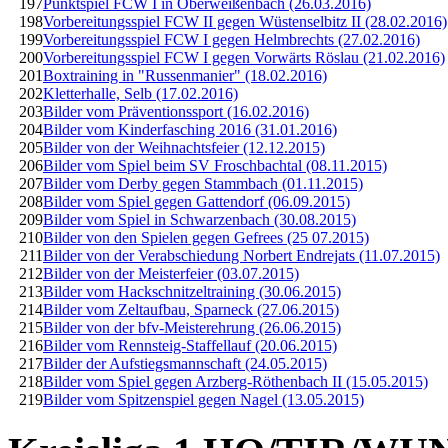
197
Punktspiel FCW I in Oberweißenbach (26.03.2016)
198
Vorbereitungsspiel FCW II gegen Wüstenselbitz II (28.02.2016)
199
Vorbereitungsspiel FCW I gegen Helmbrechts (27.02.2016)
200
Vorbereitungsspiel FCW I gegen Vorwärts Röslau (21.02.2016)
201
Boxtraining in "Russenmanier" (18.02.2016)
202
Kletterhalle, Selb (17.02.2016)
203
Bilder vom Präventionssport (16.02.2016)
204
Bilder vom Kinderfasching 2016 (31.01.2016)
205
Bilder von der Weihnachtsfeier (12.12.2015)
206
Bilder vom Spiel beim SV Froschbachtal (08.11.2015)
207
Bilder vom Derby gegen Stammbach (01.11.2015)
208
Bilder vom Spiel gegen Gattendorf (06.09.2015)
209
Bilder vom Spiel in Schwarzenbach (30.08.2015)
210
Bilder von den Spielen gegen Gefrees (25 07.2015)
211
Bilder von der Verabschiedung Norbert Endrejats (11.07.2015)
212
Bilder von der Meisterfeier (03.07.2015)
213
Bilder vom Hackschnitzeltraining (30.06.2015)
214
Bilder vom Zeltaufbau, Sparneck (27.06.2015)
215
Bilder von der bfv-Meisterehrung (26.06.2015)
216
Bilder vom Rennsteig-Staffellauf (20.06.2015)
217
Bilder der Aufstiegsmannschaft (24.05.2015)
218
Bilder vom Spiel gegen Arzberg-Röthenbach II (15.05.2015)
219
Bilder vom Spitzenspiel gegen Nagel (13.05.2015)