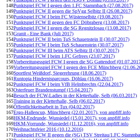
148
Punktspiel FCW I gegen den 1.FC Stammbach (27.08.2017)
149
Punktspiel FCW II gegen die SpVgg Selbitz II (26.08.2017)
150
Punktspiel FCW I beim FC Wüstenselbitz (19.08.2017)
151
Punktspiel FCW II gegen den FC Döbraberg (13.08.2017)
152
Punktspiel FCW I gegen die SG Regnitzlosau (13.08.2017)
153
Granit - Eine Bank (Juli 2017)
154
Punktspiel FCW II beim TuS Schauenstein II (30.07.2017)
155
Punktspiel FCW I beim TuS Schauenstein (30.07.2017)
156
Punktspiel FCW III beim ATS Selbitz II (30.07.2017)
157
Punktspiel FCW I beim 1.FC Gefrees (23.07.2017)
158
Vorbereitungsspiel FCW I gegen die SG Gattendorf (01.07.201
159
Vorbereitungsspiel FCW I gegen den FCE Münchberg (21.06.2
160
Sportfest Weißdorf, Siegerehrung (18.06.2017)
161
Runtopia Hindernisparcours, Döhlau (16.06.2017)
162
Punktspiel FCW I beim VfB Helmbrechts (22.04.2017)
163
Osterfeuer Brandenstumpf (15.04.2017)
164
Besuch der FCW-Ladies in der Kletterhalle, Selb (06.03.2017)
165
Training in der Kletterhalle, Selb (06.02.2017)
166
Öffentlichkeitsarbeit in Tux (04.02.2017)
167
Ergo-Hallencup, Münchberg (22.01.2017), von anpfiff.info
168
HKM-Endrunde, Wunsiedel (15.01.2017), von anpfiff.info
169
HKM-Vorrunde, Wunsiedel (11.12.2016), von anpfiff.info
170
Weihnachtsfeier 2016 (10.12.2016)
171
Punktspiel FCW II gegen die (SG) TSV Streitau/1.FC Stammbac