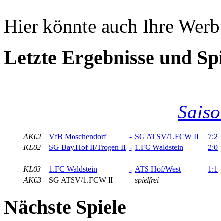
Hier könnte auch Ihre Wer
Letzte Ergebnisse und Spi
Saiso
AK02
VfB Moschendorf
-
SG ATSV/1.FCW II
7:2
KL02
SG Bay.Hof II/Trogen II
-
1.FC Waldstein
2:0
KL03
1.FC Waldstein
-
ATS Hof/West
1:1
AK03
SG ATSV/1.FCW II
spielfrei
Nächste Spiele