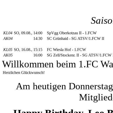
Saiso
KL04
SO, 09.08., 14:00
SpVgg Oberkotzau II - 1.FCW
AK04
14:30
SC Grünhaid - SG ATSV/1.FCW II
KL05
SO, 16.08., 15:15
FC Wiesla Hof - 1.FCW
AK05
16:00
SG Zell/Stockenr. II - SG ATSV/1.FCW 
Willkommen beim 1.FC Wal
Herzlichen Glückwunsch!
Am heutigen Donnerstag, 
Mitglied