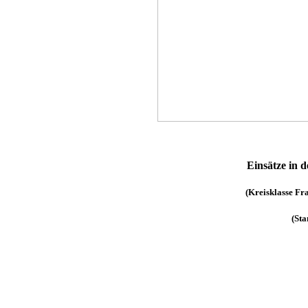
Einsätze in 
(Kreisklasse Fr
(Sta
Name
Schneider, Jens
Seiler, Peter
Pflug, Rainer
Sturm, Christopher