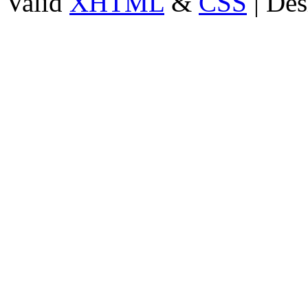
Valid
XHTML
&
CSS
| Des